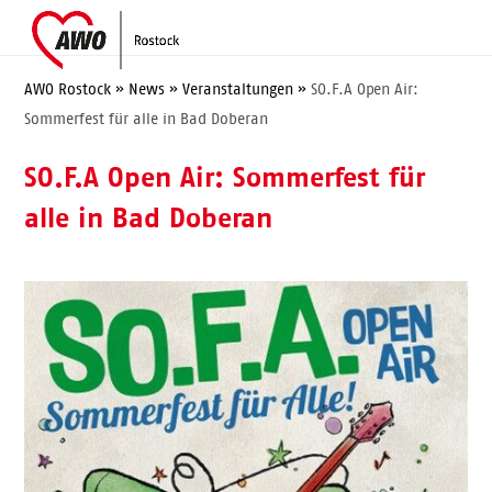
Skip
Open
Close
to
mobile
mobile
content
menu
menu
AWO Rostock
»
News
»
Veranstaltungen
»
SO.F.A Open Air:
Sommerfest für alle in Bad Doberan
SO.F.A Open Air: Sommerfest für
alle in Bad Doberan