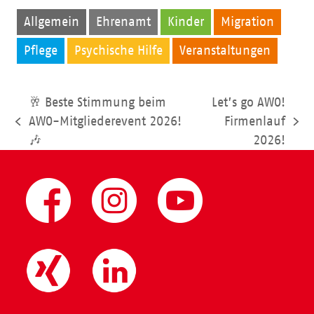
Allgemein
Ehrenamt
Kinder
Migration
Pflege
Psychische Hilfe
Veranstaltungen
🥂 Beste Stimmung beim
Let’s go AWO!
AWO-Mitgliederevent 2026!
Firmenlauf
vorheriger
Nächster
🎶
2026!
Beitrag:
Beitrag: