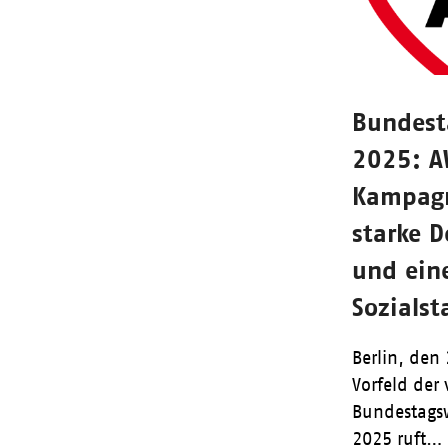
Bundest
2025: A
Kampagn
starke 
und ein
Sozialst
Berlin, den
Vorfeld der
Bundestags
2025 ruft…