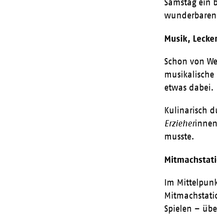
Samstag ein b
wunderbaren G
Musik, Lecke
Schon von Wei
musikalische 
etwas dabei.
Kulinarisch d
Erzieher
innen
musste.
Mitmachstati
Im Mittelpunk
Mitmachstati
Spielen – übe