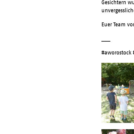
Gesichtern w
unvergesslich
Euer Team v
___
#aworostock 