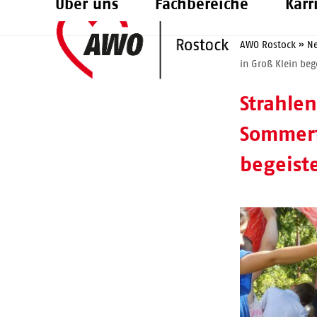
Über uns
Fachbereiche
Karr
Skip
to
AWO Rostock
»
N
content
in Groß Klein beg
Strahle
Sommerf
begeist