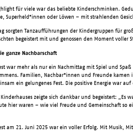
ghlight für viele war das beliebte Kinderschminken. Ged
e, Superheld*innen oder Löwen – mit strahlenden Gesich
g sorgten Tanzaufführungen der Kindergruppen für große
schten begeistert mit und genossen den Moment voller S
die ganze Nachbarschaft
t war mehr als nur ein Nachmittag mit Spiel und Spaß 
ens. Familien, Nachbar*innen und Freunde kamen ins
insam ein gelungenes Fest. Die positive Energie war au
Kinderhauses zeigte sich dankbar und begeistert: „Es w
te hier waren – wie viel Freude und Gemeinschaft so e
t am 21. Juni 2025 war ein voller Erfolg. Mit Musik, M