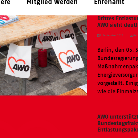
iere
Mitglied werden
Ehrenamt
Drittes Entlast
AWO sieht deut
6. September 2022
Mai
Berlin, den 05. 
Bundesregierun
Maßnahmenpaket
Energieversorg
vorgestellt. Ei
wie die Einmalz
Weiterlesen
AWO unterstützt
Bundestagsfrakt
Entlastungspak