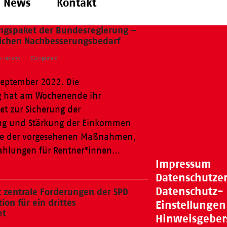
News
Kontakt
ungspaket der Bundesregierung –
lichen Nachbesserungsbedarf
k Herfurth
Allgemein
September 2022. Die
g hat am Wochenende ihr
 zur Sicherung der
ung und Stärkung der Einkommen
nige der vorgesehenen Maßnahmen,
ahlungen für Rentner*innen…
Impressum
Datenschutze
Datenschutz-
 zentrale Forderungen der SPD
ion für ein drittes
Einstellungen
et
Hinweisgeber