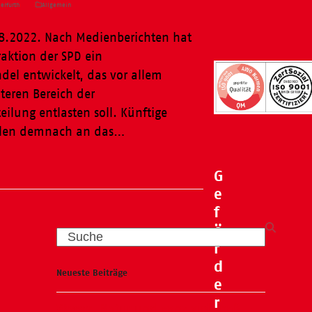
erfurth
Allgemein
08.2022. Nach Medienberichten hat
aktion der SPD ein
l entwickelt, das vor allem
eren Bereich der
ilung entlasten soll. Künftige
len demnach an das…
G
e
f
ö
Search
r
d
Neueste Beiträge
e
r
Wasser, Natur und ganz viel Spaß –