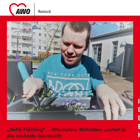
Skip
Open
Close
to
mobile
mobile
content
menu
menu
„Hallo Frühling“ – Alternative WohnOase startet in
die schönste Jahreszeit