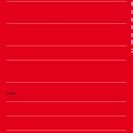
🧸🍂 Familienflohmarkt in der ÖKO Kita
Stadtweide 🍂🧸
Ein Nachmittag voller Meeresluft, Erinnerungen
und Glück
Sommer, Sonne, Slushi
✨ Familiennachmittag in unserer Kita ✨
Kinderhaus am Warnowpark
Archiv
August 2026
Juli 2026