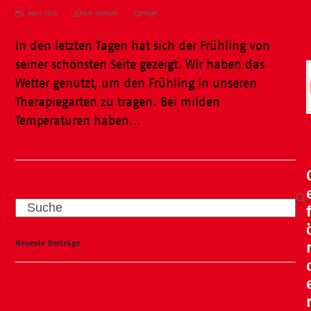
1. April 2021
Maik Herfurth
Pflege
In den letzten Tagen hat sich der Frühling von
seiner schönsten Seite gezeigt. Wir haben das
Wetter genutzt, um den Frühling in unseren
Therapiegarten zu tragen. Bei milden
Temperaturen haben…
Weiterlesen
Search
Neueste Beiträge
Wasser, Natur und ganz viel Spaß – unser Kneipp-
Tag liegt hinter uns und war ein voller Erfolg!