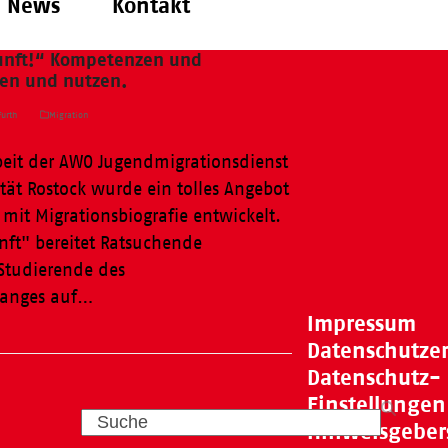
News
Kontakt
kunft!“ Kompetenzen und
den und nutzen.
urth
Migration
it der AWO Jugendmigrationsdienst
tät Rostock wurde ein tolles Angebot
mit Migrationsbiografie entwickelt.
unft" bereitet Ratsuchende
Studierende des
ganges auf…
Impressum
Datenschutze
Datenschutz-
Einstellungen
Search
Hinweisgeber