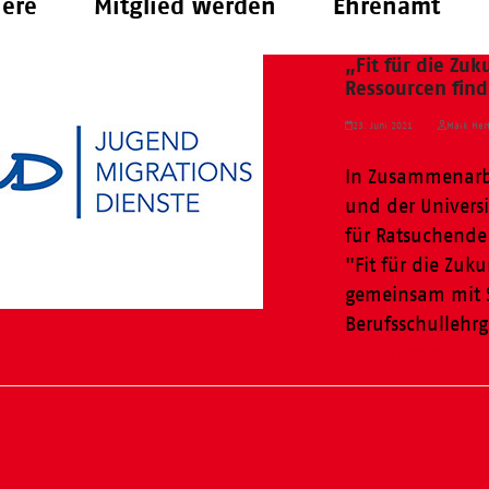
iere
Mitglied werden
Ehrenamt
„Fit für die Zu
Ressourcen fin
23. Juni 2021
Maik Herf
In Zusammenarbe
und der Universi
für Ratsuchende 
"Fit für die Zuk
gemeinsam mit 
Berufsschullehr
Weiterlesen