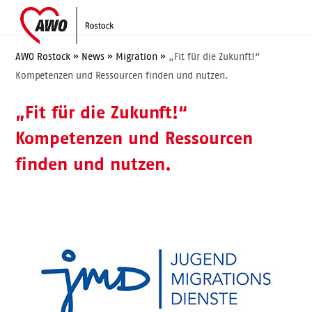
Skip
Open
Close
to
mobile
mobile
content
menu
menu
AWO Rostock
»
News
»
Migration
»
„Fit für die Zukunft!“
Kompetenzen und Ressourcen finden und nutzen.
„Fit für die Zukunft!“
Kompetenzen und Ressourcen
finden und nutzen.