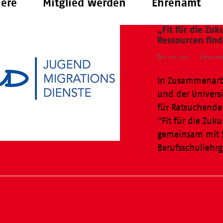
iere
Mitglied werden
Ehrenamt
„Fit für die Zu
Ressourcen fin
23. Juni 2021
Maik Herf
In Zusammenarbe
und der Universi
für Ratsuchende 
"Fit für die Zuk
gemeinsam mit 
Berufsschullehr
Weiterlesen