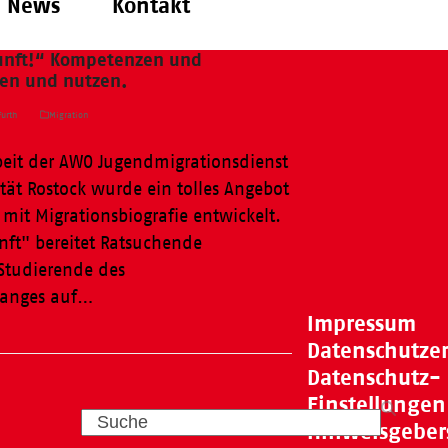
News
Kontakt
kunft!“ Kompetenzen und
den und nutzen.
urth
Migration
it der AWO Jugendmigrationsdienst
tät Rostock wurde ein tolles Angebot
mit Migrationsbiografie entwickelt.
unft" bereitet Ratsuchende
Studierende des
ganges auf…
Impressum
Datenschutze
Datenschutz-
Einstellungen
Search
Hinweisgeber