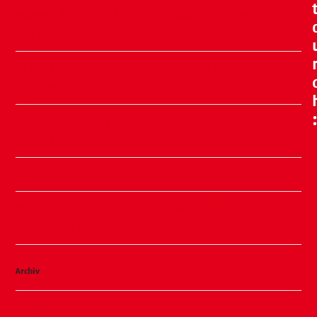
Wasser, Natur und ganz viel Spaß – unser Kneipp-
Tag liegt hinter uns und war ein voller Erfolg!
🧸🍂 Familienflohmarkt in der ÖKO Kita
Stadtweide 🍂🧸
Ein Nachmittag voller Meeresluft, Erinnerungen
und Glück
Sommer, Sonne, Slushi
✨ Familiennachmittag in unserer Kita ✨
Kinderhaus am Warnowpark
Archiv
August 2026