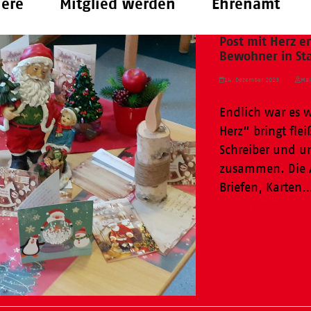
iere
Mitglied werden
Ehrenamt
Post mit Herz 
Bewohner in St
14. Dezember 2023
Mai
Endlich war es w
Herz“ bringt fle
Schreiber und 
zusammen. Die A
Briefen, Karten
Weiterlesen