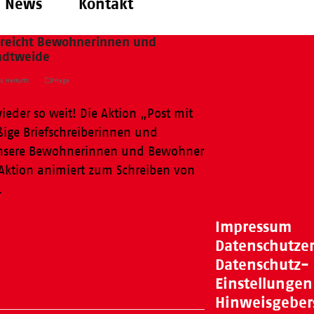
News
Kontakt
erreicht Bewohnerinnen und
adtweide
k Herfurth
Pflege
ieder so weit! Die Aktion „Post mit
ißige Briefschreiberinnen und
unsere Bewohnerinnen und Bewohner
ktion animiert zum Schreiben von
…
Impressum
Datenschutze
Datenschutz-
Einstellungen
Hinweisgeber