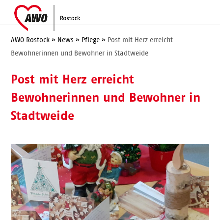
Skip
Open
Close
to
mobile
mobile
content
menu
menu
AWO Rostock
»
News
»
Pflege
»
Post mit Herz erreicht
Bewohnerinnen und Bewohner in Stadtweide
Post mit Herz erreicht
Bewohnerinnen und Bewohner in
Stadtweide