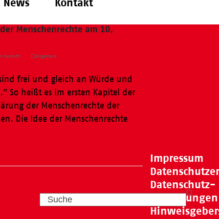
News
Kontakt
g der Menschenrechte am 10.
k Herfurth
Allgemein
sind frei und gleich an Würde und
" So heißt es im ersten Kapitel der
lärung der Menschenrechte der
nen. Die Idee der Menschenrechte
Impressum
Datenschutze
Datenschutz-
Einstellungen
Search
Hinweisgeber