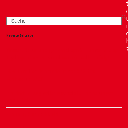
Search
Neueste Beiträge
Wasser, Natur und ganz viel Spaß – unser Kneipp-
Tag liegt hinter uns und war ein voller Erfolg!
🧸🍂 Familienflohmarkt in der ÖKO Kita
Stadtweide 🍂🧸
Ein Nachmittag voller Meeresluft, Erinnerungen
und Glück
Sommer, Sonne, Slushi
✨ Familiennachmittag in unserer Kita ✨