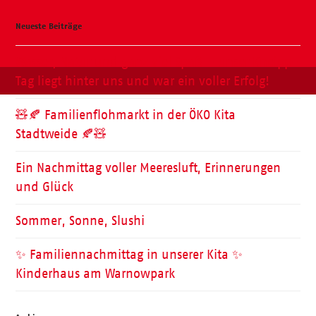
Neueste Beiträge
Wasser, Natur und ganz viel Spaß – unser Kneipp-
Tag liegt hinter uns und war ein voller Erfolg!
🧸🍂 Familienflohmarkt in der ÖKO Kita
Stadtweide 🍂🧸
Ein Nachmittag voller Meeresluft, Erinnerungen
und Glück
Sommer, Sonne, Slushi
✨ Familiennachmittag in unserer Kita ✨
Kinderhaus am Warnowpark