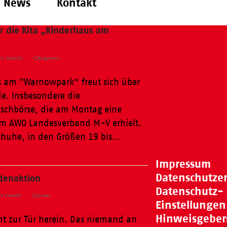
News
Kontakt
r die Kita „Kinderhaus am
ik Herfurth
Allgemein
 am "Warnowpark“ freut sich über
e. Insbesondere die
uschbörse, die am Montag eine
m AWO Landesverband M-V erhielt.
chuhe, in den Größen 19 bis…
Impressum
Datenschutze
ndenaktion
Datenschutz-
k Herfurth
Kinder
Einstellungen
Hinweisgeber
t zur Tür herein. Das niemand an