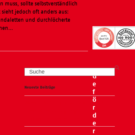
n muss, sollte selbstverständlich
t sieht jedoch oft anders aus:
andaletten und durchlöcherte
hnen…
Search
G
e
Neueste Beiträge
f
ö
Wasser, Natur und ganz viel Spaß –
r
unser Kneipp-Tag liegt hinter uns
d
und war ein voller Erfolg!
e
r
🧸🍂 Familienflohmarkt in der ÖKO