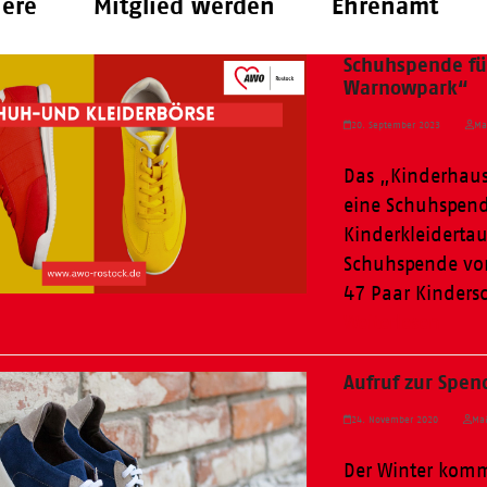
iere
Mitglied werden
Ehrenamt
Schuhspende fü
Warnowpark“
20. September 2023
Ma
Das „Kinderhaus
eine Schuhspend
Kinderkleiderta
Schuhspende vo
47 Paar Kinders
Weiterlesen
Aufruf zur Spe
24. November 2020
Mai
Der Winter komm