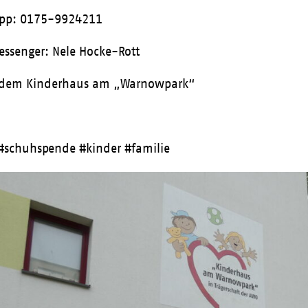
app: 0175-9924211
essenger: Nele Hocke-Rott
s dem Kinderhaus am „Warnowpark“
#schuhspende #kinder #familie