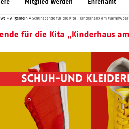
iere
Mitglied werden
Ehrenamt
ews
»
Allgemein
»
Schuhspende für die Kita „Kinderhaus am Warnowpar
ende für die Kita „Kinderhaus 