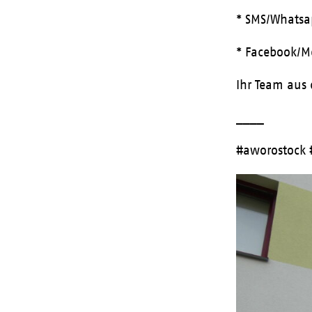
* SMS/Whats
* Facebook/M
Ihr Team au
____
#aworostock 