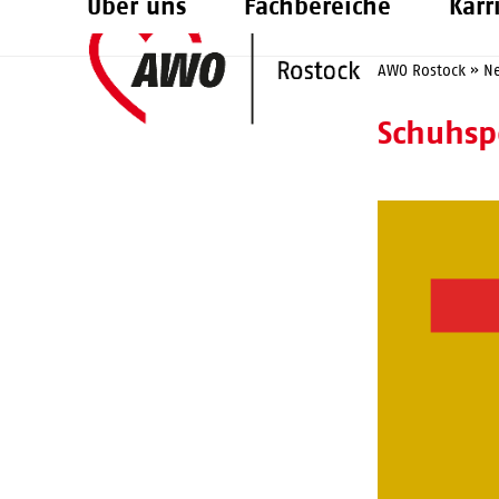
Über uns
Fachbereiche
Karr
Skip
to
AWO Rostock
»
N
content
Schuhsp