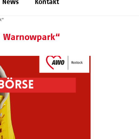
News
Kontakt
k“
am Warnowpark“