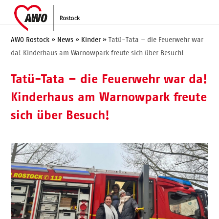
Skip
Open
Close
to
mobile
mobile
content
menu
menu
AWO Rostock
»
News
»
Kinder
»
Tatü-Tata – die Feuerwehr war
da! Kinderhaus am Warnowpark freute sich über Besuch!
Tatü-Tata – die Feuerwehr war da!
Kinderhaus am Warnowpark freute
sich über Besuch!