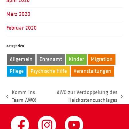
April 2020
März 2020
Februar 2020
Kategorien
Allgemein
Ehrenamt
Kinder
Migration
Pflege
Psychische Hilfe
Veranstaltungen
Komm ins
AWO zur Verdoppelung des
vorheriger
Nächster
Team AWO!
Heizkostenzuschlages
Beitrag:
Beitrag: