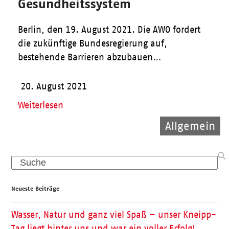
Gesundheitssystem
Berlin, den 19. August 2021. Die AWO fordert
die zukünftige Bundesregierung auf,
bestehende Barrieren abzubauen…
20. August 2021
Weiterlesen
Allgemein
Kinder
Pflege
Search
Neueste Beiträge
Wasser, Natur und ganz viel Spaß – unser Kneipp-
Tag liegt hinter uns und war ein voller Erfolg!