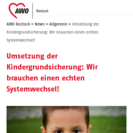
Skip
Open
Close
to
mobile
mobile
content
menu
menu
AWO Rostock
»
News
»
Allgemein
»
Umsetzung der
Kindergrundsicherung: Wir brauchen einen echten
Systemwechsel!
Umsetzung der
Kindergrundsicherung: Wir
brauchen einen echten
Systemwechsel!