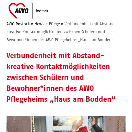
Skip
Open
Close
to
mobile
mobile
content
menu
menu
AWO Rostock
»
News
»
Pflege
»
Verbundenheit mit Abstand-
kreative Kontaktmöglichkeiten zwischen Schülern und
Bewohner*innen des AWO Pflegeheims „Haus am Bodden“
Verbundenheit mit Abstand-
kreative Kontaktmöglichkeiten
zwischen Schülern und
Bewohner*innen des AWO
Pflegeheims „Haus am Bodden“