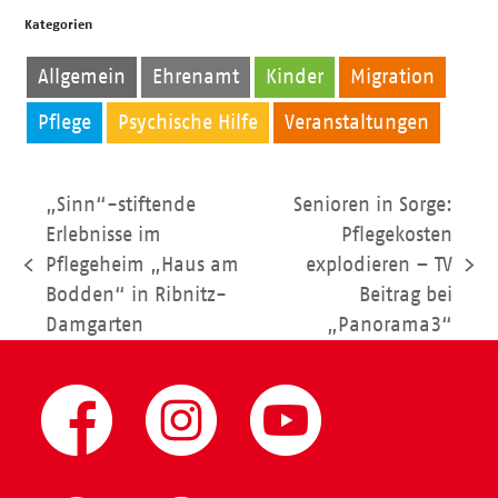
Kategorien
Allgemein
Ehrenamt
Kinder
Migration
Pflege
Psychische Hilfe
Veranstaltungen
„Sinn“-stiftende
Senioren in Sorge:
Erlebnisse im
Pflegekosten
Pflegeheim „Haus am
explodieren – TV
vorheriger
Nächster
Bodden“ in Ribnitz-
Beitrag bei
Beitrag:
Beitrag:
Damgarten
„Panorama3“