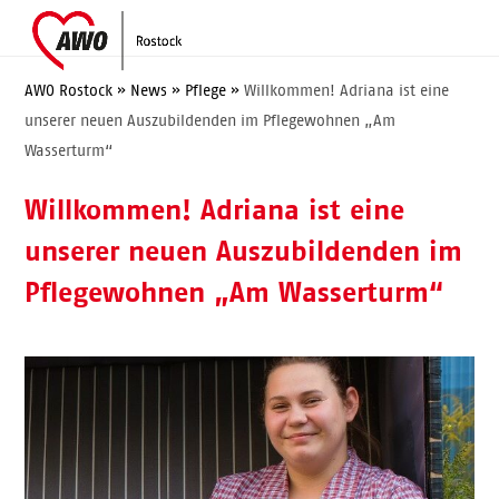
Skip
Open
Close
to
mobile
mobile
content
menu
menu
AWO Rostock
»
News
»
Pflege
»
Willkommen! Adriana ist eine
unserer neuen Auszubildenden im Pflegewohnen „Am
Wasserturm“
Willkommen! Adriana ist eine
unserer neuen Auszubildenden im
Pflegewohnen „Am Wasserturm“