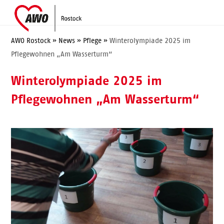
Skip
Open
Close
to
mobile
mobile
content
menu
menu
AWO Rostock
»
News
»
Pflege
»
Winterolympiade 2025 im
Pflegewohnen „Am Wasserturm“
Winterolympiade 2025 im
Pflegewohnen „Am Wasserturm“