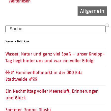
Weiterlesen
Allgemein
Pflege
Pflege
Search
Neueste Beiträge
Wasser, Natur und ganz viel Spaß – unser Kneipp-
Tag liegt hinter uns und war ein voller Erfolg!
🧸🍂 Familienflohmarkt in der ÖKO Kita
Stadtweide 🍂🧸
Ein Nachmittag voller Meeresluft, Erinnerungen
und Glück
Sommer, Sonne, Slushi