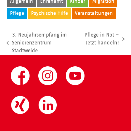
Allgemein
Ehrenamt
Kinder
Migration
Pflege
Psychische Hilfe
Veranstaltungen
3. Neujahrsempfang im
Pflege in Not –
Nächster
Seniorenzentrum
Jetzt handeln!
vorheriger
Beitrag:
Stadtweide
Beitrag: