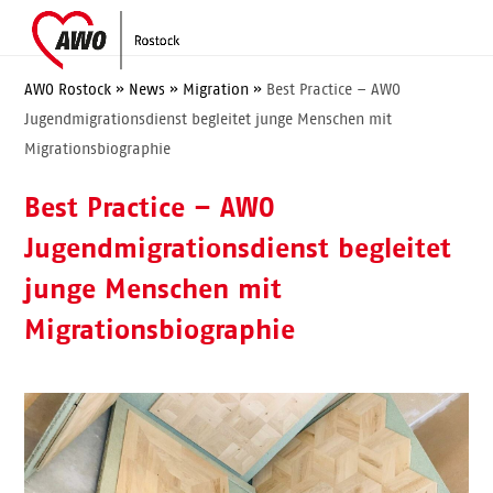
Skip
Open
Close
to
mobile
mobile
content
menu
menu
AWO Rostock
»
News
»
Migration
»
Best Practice – AWO
Jugendmigrationsdienst begleitet junge Menschen mit
Migrationsbiographie
Best Practice – AWO
Jugendmigrationsdienst begleitet
junge Menschen mit
Migrationsbiographie