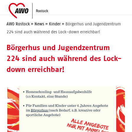
Skip
Open
Close
to
mobile
mobile
content
menu
menu
AWO Rostock
»
News
»
Kinder
»
Börgerhus und Jugendzentrum
224 sind auch während des Lock-down erreichbar!
Börgerhus und Jugendzentrum
224 sind auch während des Lock-
down erreichbar!