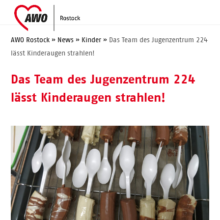
Skip
Open
Close
to
mobile
mobile
content
menu
menu
AWO Rostock
»
News
»
Kinder
»
Das Team des Jugenzentrum 224
lässt Kinderaugen strahlen!
Das Team des Jugenzentrum 224
lässt Kinderaugen strahlen!