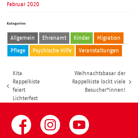
Februar 2020
Kategorien
Allgemein
Ehrenamt
Kinder
Migration
Pflege
Psychische Hilfe
Veranstaltungen
Kita
Weihnachtsbasar der
Rappelkiste
Rappelkiste lockt viele
Nächster
vorheriger
feiert
Besucher*innen!
Beitrag:
Beitrag:
Lichterfest