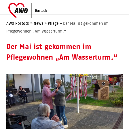
Skip
Open
Close
to
mobile
mobile
content
menu
menu
AWO Rostock
»
News
»
Pflege
»
Der Mai ist gekommen im
Pflegewohnen „Am Wasserturm.“
Der Mai ist gekommen im
Pflegewohnen „Am Wasserturm.“