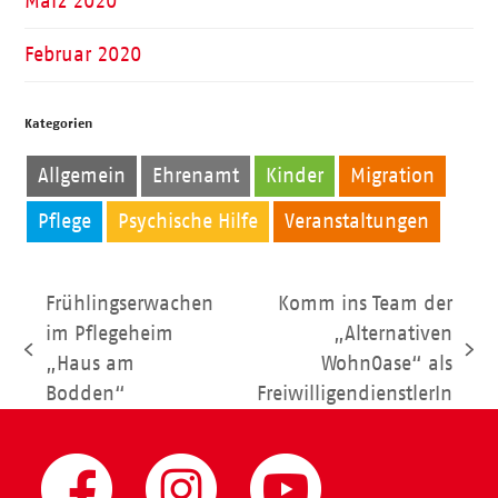
März 2020
Februar 2020
Kategorien
Allgemein
Ehrenamt
Kinder
Migration
Pflege
Psychische Hilfe
Veranstaltungen
Frühlingserwachen
Komm ins Team der
im Pflegeheim
„Alternativen
vorheriger
Nächster
„Haus am
WohnOase“ als
Beitrag:
Beitrag:
Bodden“
FreiwilligendienstlerIn