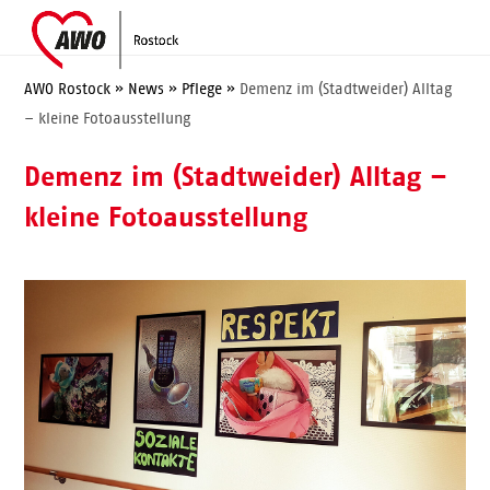
Skip
Open
Close
to
mobile
mobile
content
menu
menu
AWO Rostock
»
News
»
Pflege
»
Demenz im (Stadtweider) Alltag
– kleine Fotoausstellung
Demenz im (Stadtweider) Alltag –
kleine Fotoausstellung