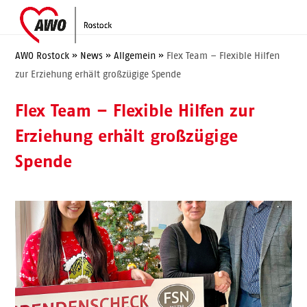
Skip
Open
Close
to
mobile
mobile
content
menu
menu
AWO Rostock
»
News
»
Allgemein
»
Flex Team – Flexible Hilfen
zur Erziehung erhält großzügige Spende
Flex Team – Flexible Hilfen zur
Erziehung erhält großzügige
Spende