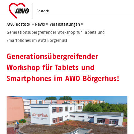
Skip
Open
Close
to
mobile
mobile
content
menu
menu
AWO Rostock
»
News
»
Veranstaltungen
»
Generationsübergreifender Workshop für Tablets und
Smartphones im AWO Börgerhus!
Generationsübergreifender
Workshop für Tablets und
Smartphones im AWO Börgerhus!