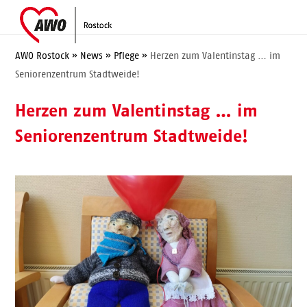
Skip
Open
Close
to
mobile
mobile
content
menu
menu
AWO Rostock
»
News
»
Pflege
»
Herzen zum Valentinstag … im
Seniorenzentrum Stadtweide!
Herzen zum Valentinstag … im
Seniorenzentrum Stadtweide!