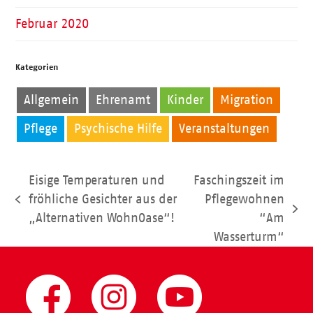
Februar 2020
Kategorien
Allgemein
Ehrenamt
Kinder
Migration
Pflege
Psychische Hilfe
Veranstaltungen
Eisige Temperaturen und
Faschingszeit im
fröhliche Gesichter aus der
Pflegewohnen
vorheriger
Nächster
„Alternativen WohnOase“!
“Am
Beitrag:
Beitrag:
Wasserturm“