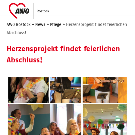
Skip
Open
Close
to
mobile
mobile
content
menu
menu
AWO Rostock
»
News
»
Pflege
»
Herzensprojekt findet feierlichen
Abschluss!
Herzensprojekt findet feierlichen
Abschluss!