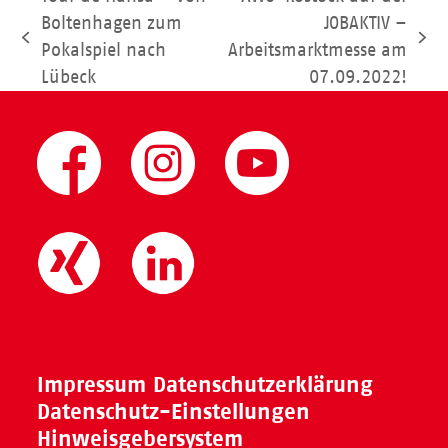
Boltenhagen zum
JOBAKTIV –
vorheriger
Nächster
Pokalspiel nach
Arbeitsmarktmesse am
Beitrag:
Beitrag:
Lübeck
07.09.2022!
Impressum
Datenschutzerklärung
Datenschutz-Einstellungen
Hinweisgebersystem