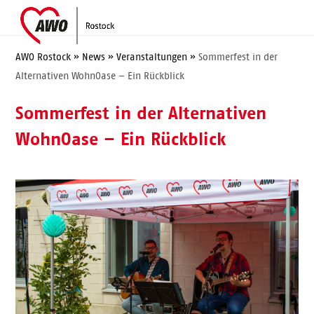
Skip
Open
Close
to
mobile
mobile
content
menu
menu
AWO Rostock
»
News
»
Veranstaltungen
»
Sommerfest in der
Alternativen WohnOase – Ein Rückblick
Sommerfest in der Alternativen
WohnOase – Ein Rückblick