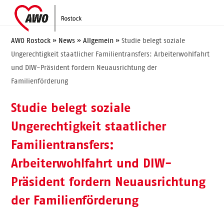
Skip
Open
Close
to
mobile
mobile
content
menu
menu
AWO Rostock
»
News
»
Allgemein
»
Studie belegt soziale
Ungerechtigkeit staatlicher Familientransfers: Arbeiterwohlfahrt
und DIW-Präsident fordern Neuausrichtung der
Familienförderung
Studie belegt soziale
Ungerechtigkeit staatlicher
Familientransfers:
Arbeiterwohlfahrt und DIW-
Präsident fordern Neuausrichtung
der Familienförderung