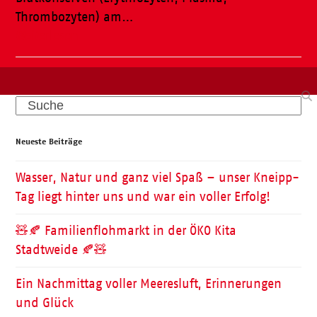
Thrombozyten) am…
Weiterlesen
Search
Neueste Beiträge
Wasser, Natur und ganz viel Spaß – unser Kneipp-
Tag liegt hinter uns und war ein voller Erfolg!
🧸🍂 Familienflohmarkt in der ÖKO Kita
Stadtweide 🍂🧸
Ein Nachmittag voller Meeresluft, Erinnerungen
und Glück