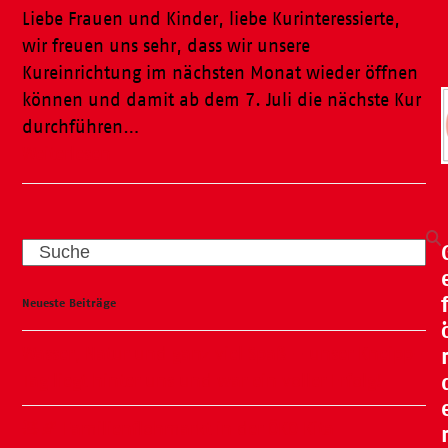
Liebe Frauen und Kinder, liebe Kurinteressierte,
wir freuen uns sehr, dass wir unsere
Kureinrichtung im nächsten Monat wieder öffnen
können und damit ab dem 7. Juli die nächste Kur
durchführen…
Weiterlesen
Search
Neueste Beiträge
Wasser, Natur und ganz viel Spaß – unser Kneipp-
Tag liegt hinter uns und war ein voller Erfolg!
🧸🍂 Familienflohmarkt in der ÖKO Kita