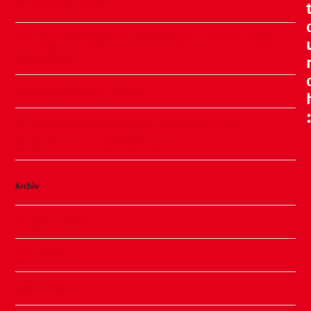
Stadtweide 🍂🧸
Ein Nachmittag voller Meeresluft, Erinnerungen
und Glück
Sommer, Sonne, Slushi
✨ Familiennachmittag in unserer Kita ✨
Kinderhaus am Warnowpark
Archiv
August 2026
Juli 2026
Juni 2026