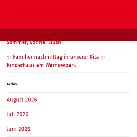
Stadtweide 🍂🧸
Ein Nachmittag voller Meeresluft, Erinnerungen
und Glück
Sommer, Sonne, Slushi
✨ Familiennachmittag in unserer Kita ✨
Kinderhaus am Warnowpark
Archiv
August 2026
Juli 2026
Juni 2026