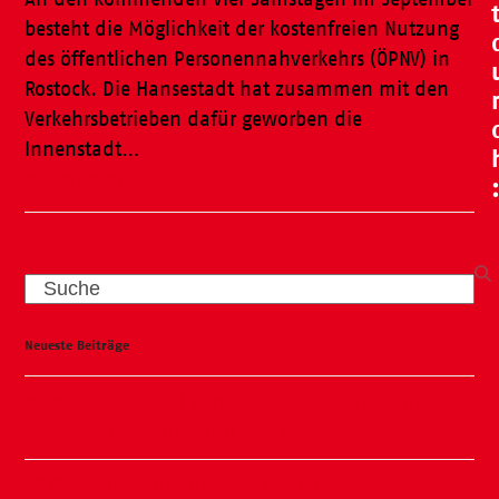
besteht die Möglichkeit der kostenfreien Nutzung
des öffentlichen Personennahverkehrs (ÖPNV) in
Rostock. Die Hansestadt hat zusammen mit den
Verkehrsbetrieben dafür geworben die
Innenstadt…
Weiterlesen
Search
Neueste Beiträge
Wasser, Natur und ganz viel Spaß – unser Kneipp-
Tag liegt hinter uns und war ein voller Erfolg!
🧸🍂 Familienflohmarkt in der ÖKO Kita