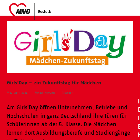
Skip
Open
Close
to
mobile
mobile
content
menu
menu
Girls’Day – ein Zukunftstag für Mädchen
22. April 2021
Maik Herfurth
Kinder
Am Girls'Day öffnen Unternehmen, Betriebe und
Hochschulen in ganz Deutschland ihre Türen für
Schülerinnen ab der 5. Klasse. Die Mädchen
lernen dort Ausbildungsberufe und Studiengänge