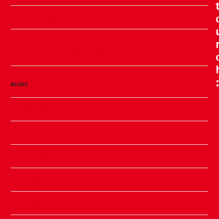
Sommer, Sonne, Slushi
✨ Familiennachmittag in unserer Kita ✨
Kinderhaus am Warnowpark
Archiv
August 2026
Juli 2026
Juni 2026
Mai 2026
April 2026