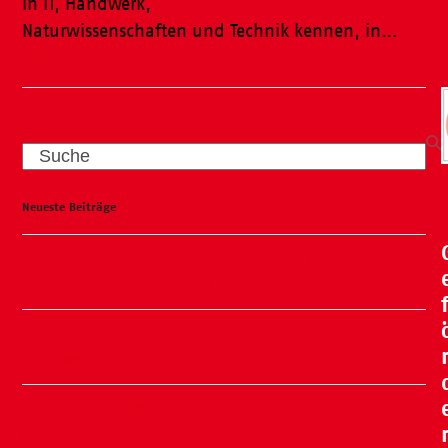
in IT, Handwerk,
Naturwissenschaften und Technik kennen, in…
Weiterlesen
Search
Neueste Beiträge
Wasser, Natur und ganz viel Spaß – unser Kneipp-
Tag liegt hinter uns und war ein voller Erfolg!
🧸🍂 Familienflohmarkt in der ÖKO Kita
Stadtweide 🍂🧸
Ein Nachmittag voller Meeresluft, Erinnerungen
und Glück