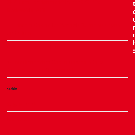
🧸🍂 Familienflohmarkt in der ÖKO Kita
Stadtweide 🍂🧸
Ein Nachmittag voller Meeresluft, Erinnerungen
und Glück
Sommer, Sonne, Slushi
✨ Familiennachmittag in unserer Kita ✨
Kinderhaus am Warnowpark
Archiv
August 2026
Juli 2026
Juni 2026