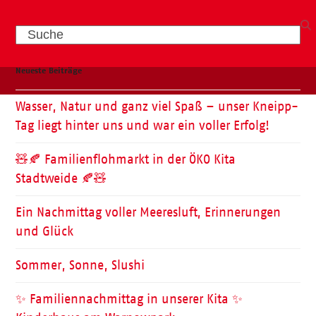
Search
Neueste Beiträge
Wasser, Natur und ganz viel Spaß – unser Kneipp-
Tag liegt hinter uns und war ein voller Erfolg!
🧸🍂 Familienflohmarkt in der ÖKO Kita
Stadtweide 🍂🧸
Ein Nachmittag voller Meeresluft, Erinnerungen
und Glück
Sommer, Sonne, Slushi
✨ Familiennachmittag in unserer Kita ✨