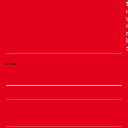
Ein Nachmittag voller Meeresluft, Erinnerungen
und Glück
Sommer, Sonne, Slushi
✨ Familiennachmittag in unserer Kita ✨
Kinderhaus am Warnowpark
Archiv
August 2026
Juli 2026
Juni 2026
Mai 2026