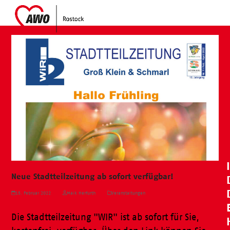
Skip
Open
Close
to
mobile
mobile
content
menu
menu
Neue Stadtteilzeitung ab sofort verfügbar!
15. Februar 2022
Maik Herfurth
Veranstaltungen
Die Stadtteilzeitung "WIR" ist ab sofort für Sie,