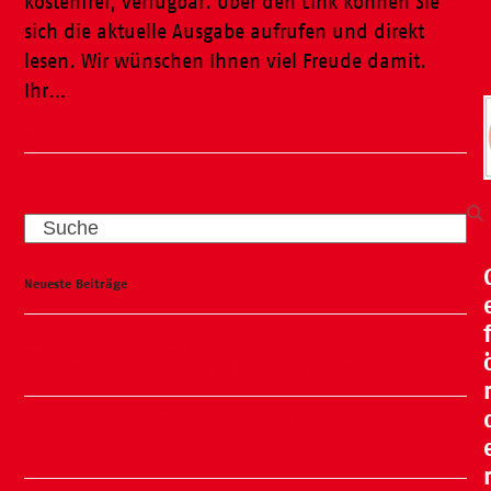
kostenfrei, verfügbar. Über den Link können Sie
sich die aktuelle Ausgabe aufrufen und direkt
lesen. Wir wünschen Ihnen viel Freude damit.
Ihr…
Weiterlesen
Search
Neueste Beiträge
Wasser, Natur und ganz viel Spaß – unser Kneipp-
Tag liegt hinter uns und war ein voller Erfolg!
🧸🍂 Familienflohmarkt in der ÖKO Kita
Stadtweide 🍂🧸