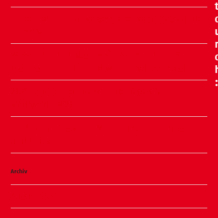
Leinen los – Ein unvergesslicher Vormittag auf der
Hanse Sail
Wasser, Natur und ganz viel Spaß – unser Kneipp-
Tag liegt hinter uns und war ein voller Erfolg!
🧸🍂 Familienflohmarkt in der ÖKO Kita
Stadtweide 🍂🧸
Ein Nachmittag voller Meeresluft, Erinnerungen
und Glück
Archiv
August 2026