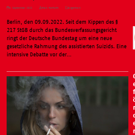
9. September 2022
Maik Herfurth
Allgemein
Berlin, den 09.09.2022. Seit dem Kippen des §
217 StGB durch das Bundesverfassungsgericht
ringt der Deutsche Bundestag um eine neue
gesetzliche Rahmung des assistierten Suizids. Eine
intensive Debatte vor der…
Weiterlesen