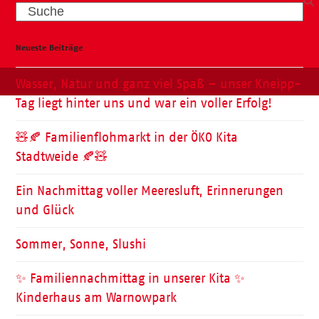
Search
Neueste Beiträge
Wasser, Natur und ganz viel Spaß – unser Kneipp-
Tag liegt hinter uns und war ein voller Erfolg!
🧸🍂 Familienflohmarkt in der ÖKO Kita
Stadtweide 🍂🧸
Ein Nachmittag voller Meeresluft, Erinnerungen
und Glück
Sommer, Sonne, Slushi
✨ Familiennachmittag in unserer Kita ✨
Kinderhaus am Warnowpark