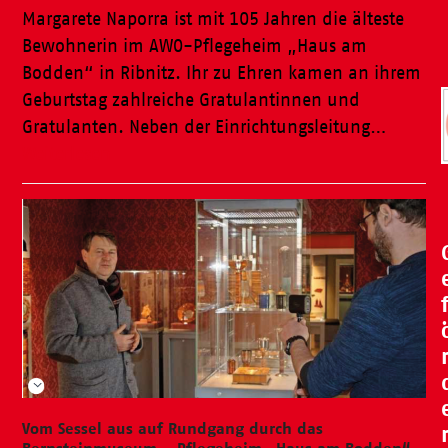
Margarete Naporra ist mit 105 Jahren die älteste
Bewohnerin im AWO-Pflegeheim „Haus am
Bodden“ in Ribnitz. Ihr zu Ehren kamen an ihrem
Geburtstag zahlreiche Gratulantinnen und
Gratulanten. Neben der Einrichtungsleitung…
Weiterlesen
Vom Sessel aus auf Rundgang durch das