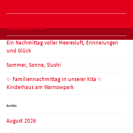
Tag liegt hinter uns und war ein voller Erfolg!
🧸🍂 Familienflohmarkt in der ÖKO Kita
Stadtweide 🍂🧸
Ein Nachmittag voller Meeresluft, Erinnerungen
und Glück
Sommer, Sonne, Slushi
✨ Familiennachmittag in unserer Kita ✨
Kinderhaus am Warnowpark
Archiv
August 2026