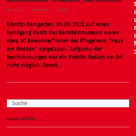
Bernsteinmuseum – Pflegeheim „Haus am Bodden“
7. Mai 2021
Maik Herfurth
Pflege
Ribnitz-Damgarten, 05.05.2021 Auf einen
Rundgang durch das Bernsteinmuseum waren
etwa 30 Bewohner*innen des Pflegeheim "Haus
am Bodden" eingeladen. Aufgrund der
Beschränkungen war ein direkter Besuch vor Ort
nicht möglich. Somit…
Weiterlesen
Search
Neueste Beiträge
Wasser, Natur und ganz viel Spaß – unser Kneipp-