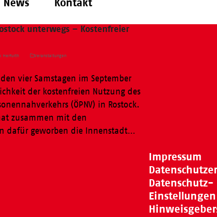
News
Kontakt
Rostock unterwegs – Kostenfreier
k Herfurth
Veranstaltungen
en vier Samstagen im September
ichkeit der kostenfreien Nutzung des
sonennahverkehrs (ÖPNV) in Rostock.
 hat zusammen mit den
en dafür geworben die Innenstadt…
Impressum
Datenschutze
Datenschutz-
Einstellungen
Hinweisgeber