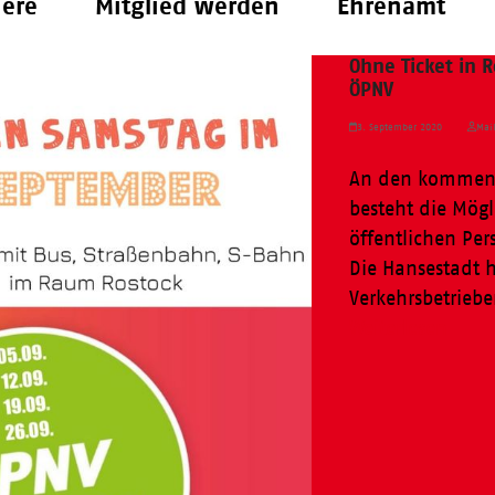
iere
Mitglied werden
Ehrenamt
Ohne Ticket in 
ÖPNV
3. September 2020
Mai
An den kommend
besteht die Mögl
öffentlichen Per
Die Hansestadt
Verkehrsbetrieb
Weiterlesen