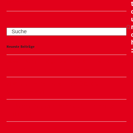
Weiterlesen
Search
Neueste Beiträge
Wasser, Natur und ganz viel Spaß – unser Kneipp-
Tag liegt hinter uns und war ein voller Erfolg!
🧸🍂 Familienflohmarkt in der ÖKO Kita
Stadtweide 🍂🧸
Ein Nachmittag voller Meeresluft, Erinnerungen
und Glück
Sommer, Sonne, Slushi