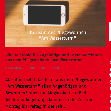
Bild-Telefonie für Angehörige und Bewohner*innen
aus dem Pflegewohnen „Am Wasserturm“
20. Januar 2021
Maik Herfurth
Pflege
Ab sofort bietet das Team aus dem Pflegewohnen
"Am Wasserturm" allen Angehörigen und
Bewohner*innen die Möglichkeit zur Bild-
Telefonie. Angehörige können in der Zeit von
Montag bis Freitag in der Zeit…