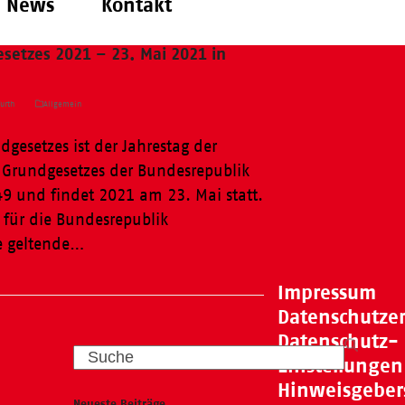
News
Kontakt
setzes 2021 – 23. Mai 2021 in
urth
Allgemein
dgesetzes ist der Jahrestag der
Grundgesetzes der Bundesrepublik
9 und findet 2021 am 23. Mai statt.
 für die Bundesrepublik
e geltende…
Impressum
Datenschutze
Datenschutz-
Search
Einstellungen
Hinweisgeber
Neueste Beiträge