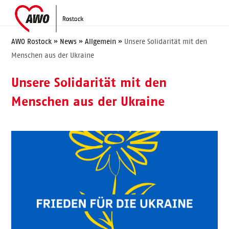
Skip
Open
Close
to
mobile
mobile
content
menu
menu
AWO Rostock
»
News
»
Allgemein
»
Unsere Solidarität mit den
Menschen aus der Ukraine
Unsere Solidarität mit den
Menschen aus der Ukraine