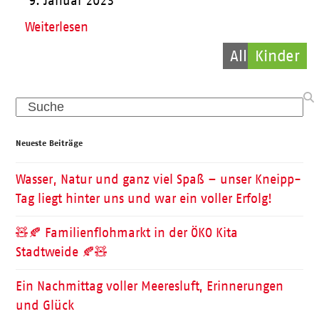
9. Januar 2023
Weiterlesen
Allgemein
Kinder
Pflege
Search
Neueste Beiträge
Wasser, Natur und ganz viel Spaß – unser Kneipp-
Tag liegt hinter uns und war ein voller Erfolg!
🧸🍂 Familienflohmarkt in der ÖKO Kita
Stadtweide 🍂🧸
Ein Nachmittag voller Meeresluft, Erinnerungen
und Glück