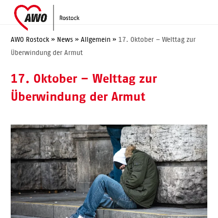
Skip
Open
Close
to
mobile
mobile
content
menu
menu
AWO Rostock
»
News
»
Allgemein
»
17. Oktober – Welttag zur
Überwindung der Armut
17. Oktober – Welttag zur
Überwindung der Armut