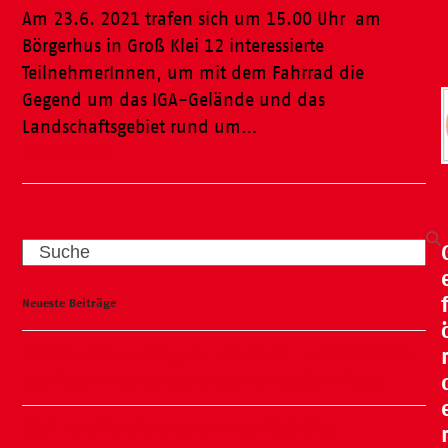
Am 23.6. 2021 trafen sich um 15.00 Uhr am
Börgerhus in Groß Klei 12 interessierte
TeilnehmerInnen, um mit dem Fahrrad die
Gegend um das IGA-Gelände und das
Landschaftsgebiet rund um…
Weiterlesen
Search
Neueste Beiträge
Wasser, Natur und ganz viel Spaß – unser Kneipp-
Tag liegt hinter uns und war ein voller Erfolg!
🧸🍂 Familienflohmarkt in der ÖKO Kita