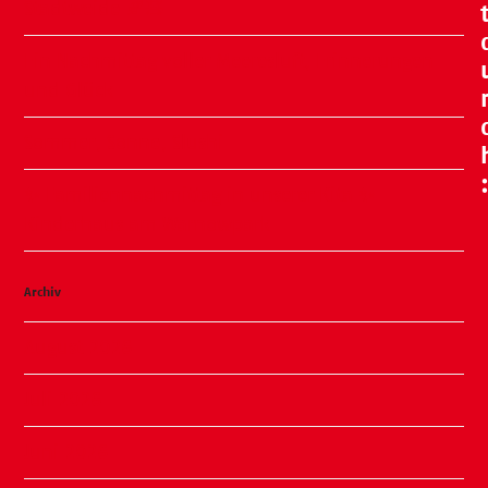
Stadtweide 🍂🧸
Ein Nachmittag voller Meeresluft, Erinnerungen
und Glück
Sommer, Sonne, Slushi
✨ Familiennachmittag in unserer Kita ✨
Kinderhaus am Warnowpark
Archiv
August 2026
Juli 2026
Juni 2026