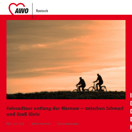
Skip
Open
Close
to
mobile
mobile
content
menu
menu
Fahrradtour entlang der Warnow – zwischen Schmarl
und Groß Klein
15. Juli 2021
Maik Herfurth
Veranstaltungen