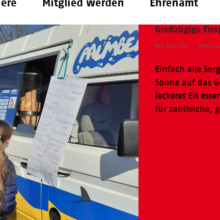
iere
Mitglied werden
Ehrenamt
Großzügige Eiss
28. April 2022
Maik Her
Einfach alle Sor
Sonne auf das G
leckeres Eis es
für zahlreiche, 
Weiterlesen