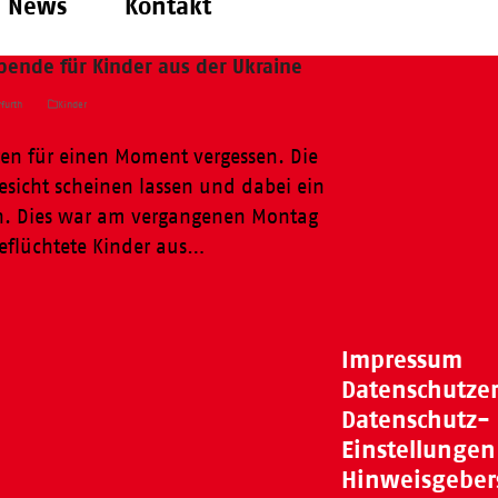
News
Kontakt
pende für Kinder aus der Ukraine
furth
Kinder
gen für einen Moment vergessen. Die
esicht scheinen lassen und dabei ein
sen. Dies war am vergangenen Montag
geflüchtete Kinder aus…
Impressum
Datenschutze
Datenschutz-
Einstellungen
Hinweisgeber