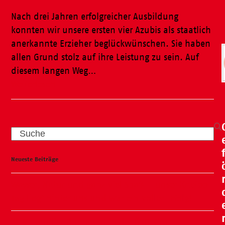
Nach drei Jahren erfolgreicher Ausbildung
konnten wir unsere ersten vier Azubis als staatlich
anerkannte Erzieher beglückwünschen. Sie haben
allen Grund stolz auf ihre Leistung zu sein. Auf
diesem langen Weg…
Weiterlesen
Search
Neueste Beiträge
Wasser, Natur und ganz viel Spaß – unser Kneipp-
Tag liegt hinter uns und war ein voller Erfolg!
🧸🍂 Familienflohmarkt in der ÖKO Kita