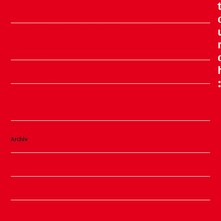
Stadtweide 🍂🧸
Ein Nachmittag voller Meeresluft, Erinnerungen
und Glück
Sommer, Sonne, Slushi
✨ Familiennachmittag in unserer Kita ✨
Kinderhaus am Warnowpark
Archiv
August 2026
Juli 2026
Juni 2026