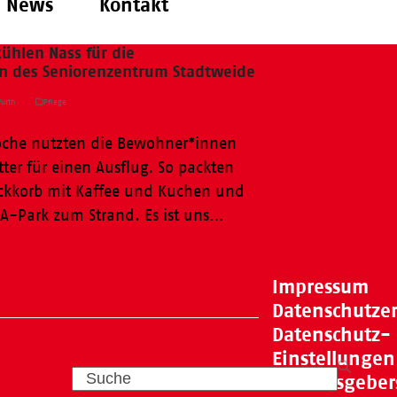
News
Kontakt
kühlen Nass für die
 des Seniorenzentrum Stadtweide
urth
Pflege
Woche nutzten die Bewohner*innen
tter für einen Ausflug. So packten
ickkorb mit Kaffee und Kuchen und
GA-Park zum Strand. Es ist uns…
Impressum
Datenschutze
Datenschutz-
Einstellungen
Search
Hinweisgeber