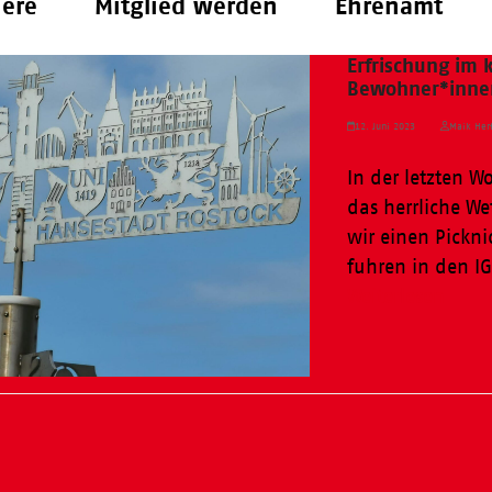
iere
Mitglied werden
Ehrenamt
Erfrischung im 
Bewohner*innen
12. Juni 2023
Maik Herf
In der letzten 
das herrliche We
wir einen Pickn
fuhren in den I
Weiterlesen